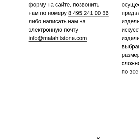
форму на сайте
, позвонить
осуще
нам по номеру
8 495 241 00 86
предв
либо написать нам на
издел
электронную почту
искусс
info@malahitstone.com
издели
выбра
размер
сложно
по все