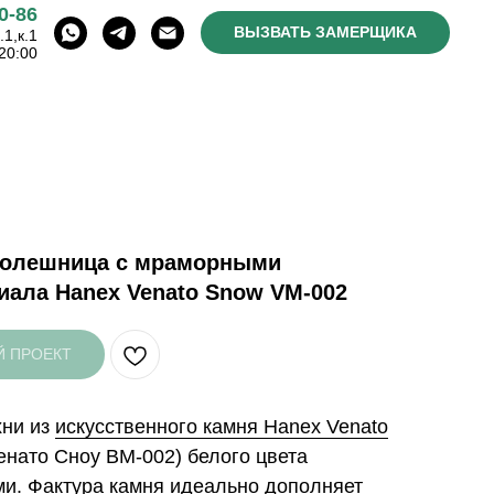
0-86
ВЫЗВАТЬ ЗАМЕРЩИКА
1,к.1
20:00
столешница с мраморными
иала Hanex Venato Snow VM-002
Й ПРОЕКТ
хни из
искусственного камня Hanex Venato
енато Сноу ВМ-002) белого цвета
и. Фактура камня идеально дополняет