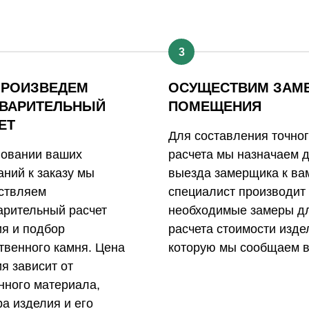
3
ПРОИЗВЕДЕМ
ОСУЩЕСТВИМ ЗАМ
ВАРИТЕЛЬНЫЙ
ПОМЕЩЕНИЯ
ЕТ
Для составления точно
новании ваших
расчета мы назначаем 
ний к заказу мы
выезда замерщика к ва
ствляем
специалист производит
арительный расчет
необходимые замеры д
ия и подбор
расчета стоимости изде
твенного камня. Цена
которую мы сообщаем в
я зависит от
нного материала,
а изделия и его