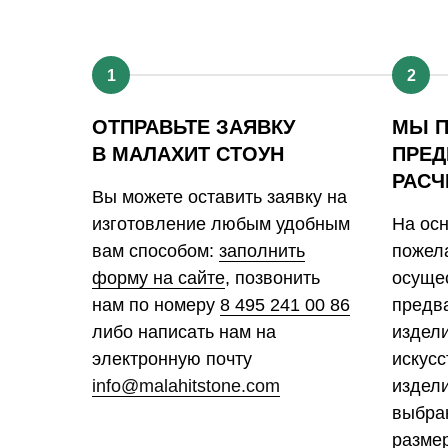
1
2
ОТПРАВЬТЕ ЗАЯВКУ
МЫ 
В МАЛАХИТ СТОУН
ПРЕД
РАСЧ
Вы можете оставить заявку на
изготовление любым удобным
На ос
вам способом:
заполнить
пожела
форму на сайте
, позвонить
осуще
нам по номеру
8 495 241 00 86
предв
либо написать нам на
издел
электронную почту
искусс
info@malahitstone.com
издели
выбра
размер