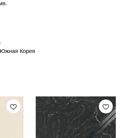
мя.
я
 Южная Корея