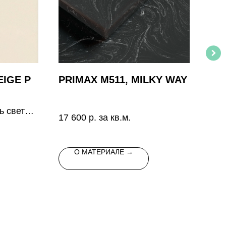
IGE P
PRIMAX M511, MILKY WAY
PR
WH
ь светло-
17 600
р. за кв.м.
о цвета
17 
О МАТЕРИАЛЕ →