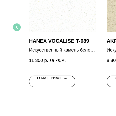
426
HANEX VOCALISE T-089
AKR
 серого
Искусственный камень белого
Иск
цвета со светлыми
беж
11 300
р. за кв.м.
8 80
вкраплениями
пол
вкр
О МАТЕРИАЛЕ →