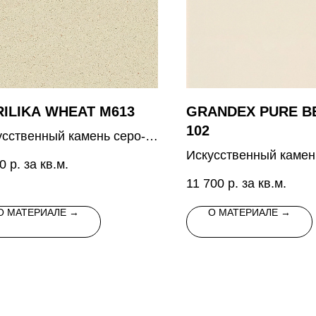
ILIKA WHEAT M613
GRANDEX PURE BE
102
усственный камень серо-
евого цвета с мелкими
Искусственный камен
0
р. за кв.м.
упрозрачными
бежевого однотонног
11 700
р. за кв.м.
аплениями
О МАТЕРИАЛЕ →
О МАТЕРИАЛЕ →