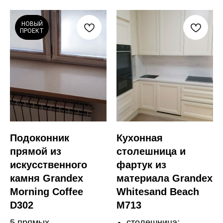
НОВЫЙ
ПРОЕКТ
Подоконник
Кухонная
прямой из
столешница и
искусственного
фартук из
камня Grandex
материала Grandex
Morning Coffee
Whitesand Beach
D302
M713
5 прямых
столешница;