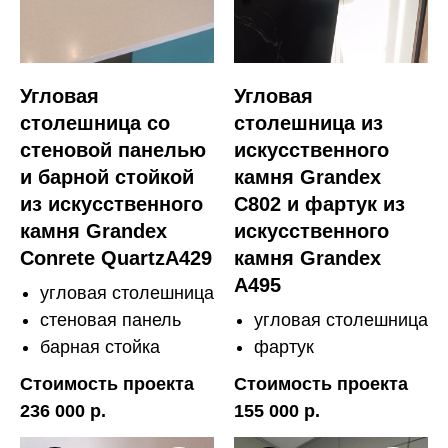
Угловая
Угловая
столешница со
столешница из
стеновой панелью
искусственного
и барной стойкой
камня Grandex
из искусственного
C802 и фартук из
камня Grandex
искусственного
Conrete QuartzA429
камня Grandex
A495
угловая столешница
стеновая панель
угловая столешница
барная стойка
фартук
Стоимость проекта
Стоимость проекта
236 000 р.
155 000 р.