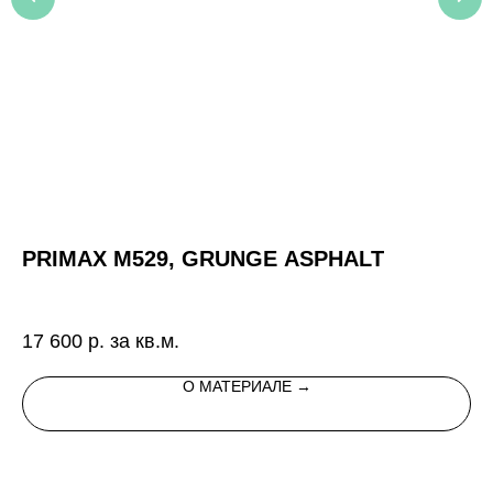
PRIMAX M529, GRUNGE ASPHALT
A
Ис
во
17 600
р. за кв.м.
11
на
О МАТЕРИАЛЕ →