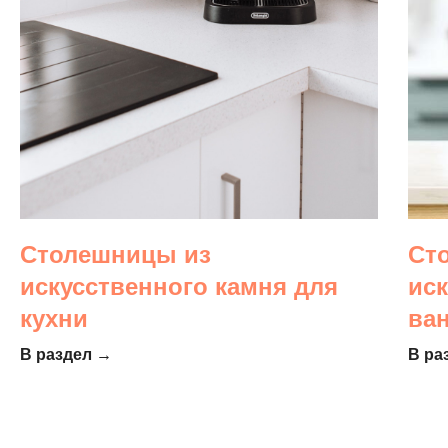
Столешницы из
Ст
искусственного камня для
ис
кухни
ва
В раздел →
В ра