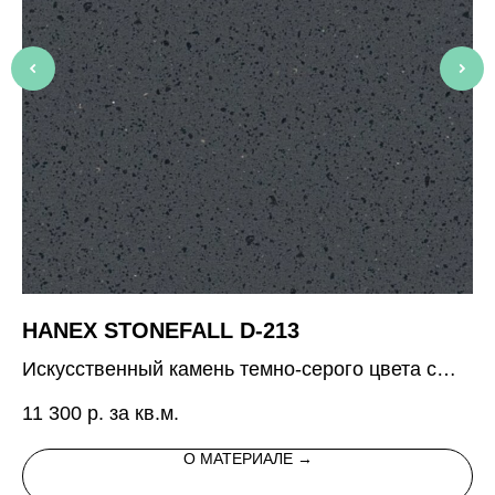
HANEX STONEFALL D-213
P
Искусственный камень темно-серого цвета с
8 
различными вкраплениями
11 300
р. за кв.м.
О МАТЕРИАЛЕ →