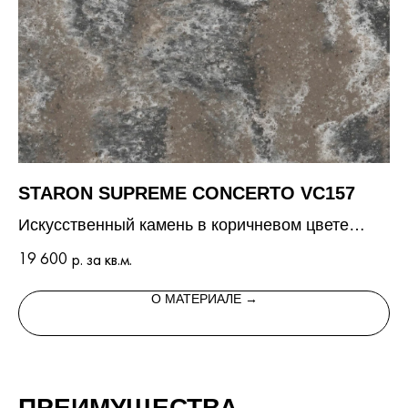
STARON SUPREME CONCERTO VC157
P
Искусственный камень в коричневом цвете
6 
с вкраплениями и мраморной текстурой
19 600
р. за кв.м.
О МАТЕРИАЛЕ →
ПРЕИМУЩЕСТВА