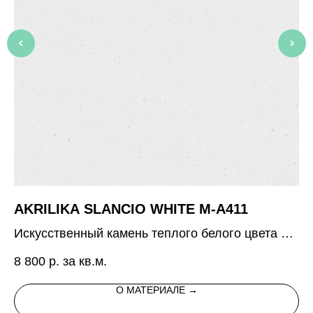
AKRILIKA SLANCIO WHITE M-A411
A
Искусственный камень теплого белого цвета с
Ис
серебристыми блестками
кр
8 800
р. за кв.м.
11
О МАТЕРИАЛЕ →