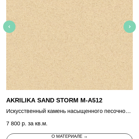
AKRILIKA SAND STORM M-A512
P
Искусственный камень насыщенного песочного
10
цвета с мелкими контрастными вкраплениями
7 800
р. за кв.м.
О МАТЕРИАЛЕ →