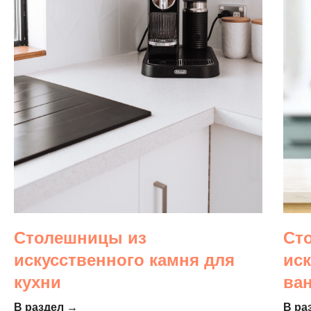
Столешницы из
Ст
искусственного камня для
ис
кухни
ва
В раздел →
В ра