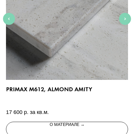
PRIMAX M612, ALMOND AMITY
S
Ис
с 
17 600
р. за кв.м.
11
О МАТЕРИАЛЕ →