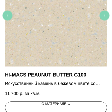
HI-MACS PEAUNUT BUTTER G100
S
Искусственный камень в бежевом цвете со
Ис
светлыми и темными вкраплениями,
11 700
р. за кв.м.
11
напоминающий песок
О МАТЕРИАЛЕ →