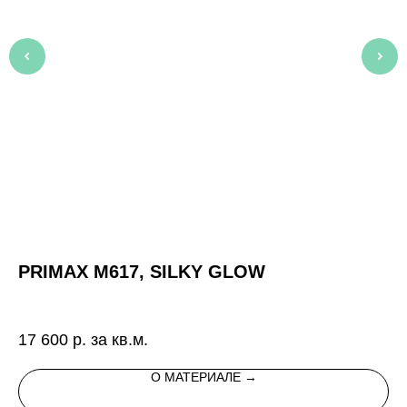
PRIMAX M617, SILKY GLOW
A
Ис
цв
17 600
р. за кв.м.
11
во
ка
О МАТЕРИАЛЕ →