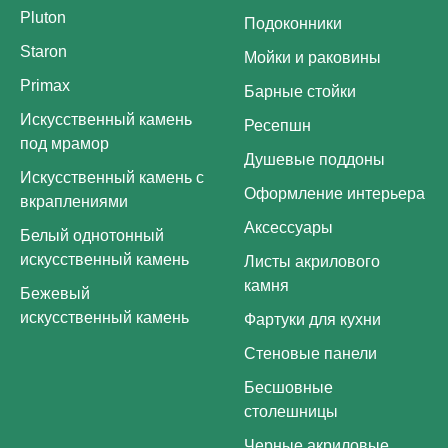
Pluton
Подоконники
Staron
Мойки и раковины
Primax
Барные стойки
Искусственный камень
Ресепшн
под мрамор
Душевые поддоны
Искусственный камень с
Оформление интерьера
вкраплениями
Аксессуары
Белый однотонный
искусственный камень
Листы акрилового
камня
Бежевый
искусственный камень
Фартуки для кухни
Стеновые панели
Бесшовные
столешницы
Черные акриловые