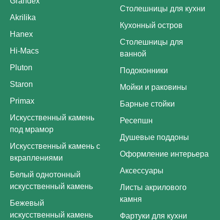
Grandex
Столешницы для кухни
Akrilika
Кухонный остров
Hanex
Столешницы для
Hi-Macs
ванной
Pluton
Подоконники
Staron
Мойки и раковины
Primax
Барные стойки
Искусственный камень
Ресепшн
под мрамор
Душевые поддоны
Искусственный камень с
Оформление интерьера
вкраплениями
Аксессуары
Белый однотонный
искусственный камень
Листы акрилового
камня
Бежевый
искусственный камень
Фартуки для кухни