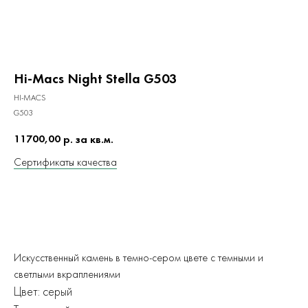
Hi-Macs Night Stella G503
HI-MACS
G503
11700,00
р. за кв.м.
Сертификаты качества
ЗАКАЗАТЬ
Искусственный камень в темно-сером цвете с темными и
светлыми вкраплениями
Цвет: серый