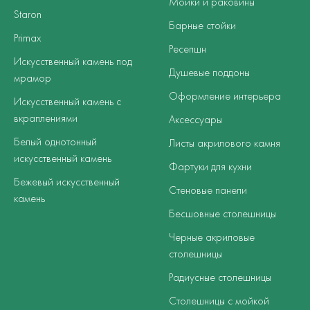
Мойки и раковины
Staron
Барные стойки
Primax
Ресепшн
Искусственный камень под
Душевые поддоны
мрамор
Оформление интерьера
Искусственный камень с
вкраплениями
Аксессуары
Белый однотонный
Листы акрилового камня
искусственный камень
Фартуки для кухни
Бежевый искусственный
Стеновые панели
камень
Бесшовные столешницы
Черные акриловые
столешницы
Радиусные столешницы
Столешницы с мойкой