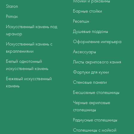
Мойки и раковины
Staron
Барные стойки
Primax
Ресепшн
Искусственный камень под
Душевые поддоны
мрамор
Оформление интерьера
Искусственный камень с
вкраплениями
Аксессуары
Белый однотонный
Листы акрилового камня
искусственный камень
Фартуки для кухни
Бежевый искусственный
Стеновые панели
камень
Бесшовные столешницы
Черные акриловые
столешницы
Радиусные столешницы
Столешницы с мойкой