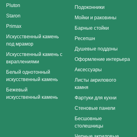
Pluton
Подоконники
Staron
Мойки и раковины
Primax
Барные стойки
Искусственный камень
Ресепшн
под мрамор
Душевые поддоны
Искусственный камень с
Оформление интерьера
вкраплениями
Аксессуары
Белый однотонный
искусственный камень
Листы акрилового
камня
Бежевый
искусственный камень
Фартуки для кухни
Стеновые панели
Бесшовные
столешницы
Черные акриловые