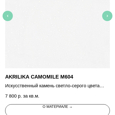
AKRILIKA CAMOMILE M604
P
Искусственный камень светло-серого цвета
10
цвета с редкими крупными белыми
7 800
р. за кв.м.
вкраплениями
О МАТЕРИАЛЕ →