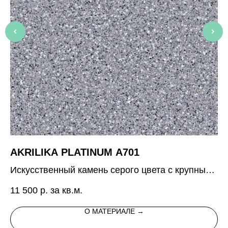
AKRILIKA PLATINUM A701
G
Искусственный камень серого цвета с крупными
Ис
темными и белыми вкраплениями
в
11 500
р. за кв.м.
13
О МАТЕРИАЛЕ →