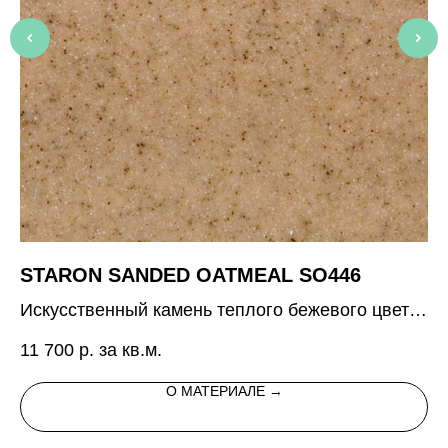
STARON SANDED OATMEAL SO446
G
Искусственный камень теплого бежевого цвета
Ис
с вкраплением
р
11 700
р. за кв.м.
19
О МАТЕРИАЛЕ →