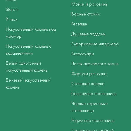
Мойки и раковины
Staron
Барные стойки
Primax
Ресепшн
Искусственный камень под
Душевые поддоны
мрамор
Оформление интерьера
Искусственный камень с
вкраплениями
Аксессуары
Белый однотонный
Листы акрилового камня
искусственный камень
Фартуки для кухни
Бежевый искусственный
Стеновые панели
камень
Бесшовные столешницы
Черные акриловые
столешницы
Радиусные столешницы
Столешницы с мойкой