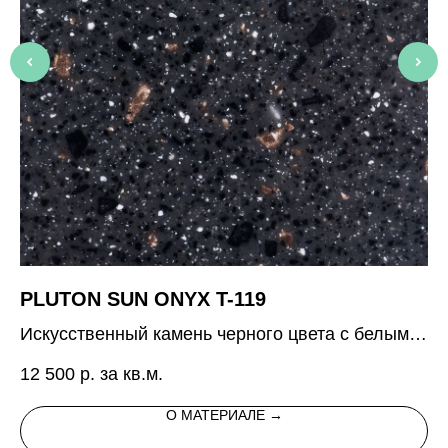
PLUTON SUN ONYX T-119
A
Искусственный камень черного цвета с белыми
Ис
и бронзовыми вкраплениями
ко
12 500
р. за кв.м.
7 
О МАТЕРИАЛЕ →