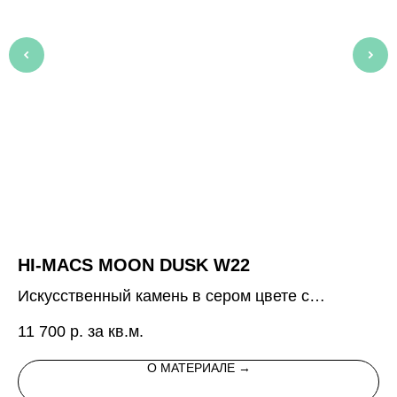
HI-MACS MOON DUSK W22
A
Искусственный камень в сером цвете с
Ис
прозрачными и темно-серыми вкраплениями
ме
11 700
р. за кв.м.
9 
разной формы
О МАТЕРИАЛЕ →