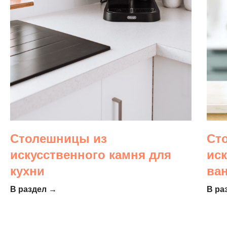
Столешницы из
Ст
искусственного камня для
ис
кухни
ва
В раздел →
В ра