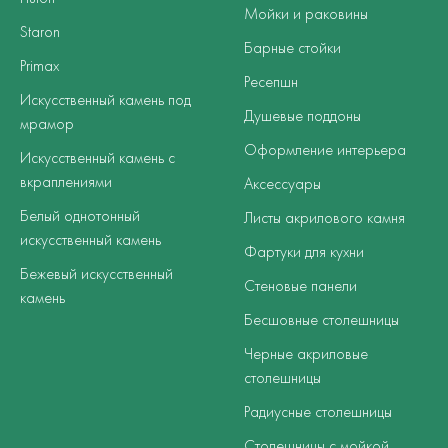
Мойки и раковины
Staron
Барные стойки
Primax
Ресепшн
Искусственный камень под
Душевые поддоны
мрамор
Оформление интерьера
Искусственный камень с
вкраплениями
Аксессуары
Белый однотонный
Листы акрилового камня
искусственный камень
Фартуки для кухни
Бежевый искусственный
Стеновые панели
камень
Бесшовные столешницы
Черные акриловые
столешницы
Радиусные столешницы
Столешницы с мойкой