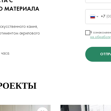
ТА С
ГО
МАТЕРИАЛА
+7
скусственного камня,
Я ознакомлен
ртиментом акрилового
на обработк
 часа.
ОТПР
РОЕКТЫ