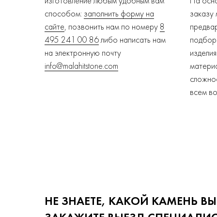
изготовление любым удобным вам
На осн
способом:
заполнить форму на
заказу
сайте
, позвонить нам по номеру
8
предвар
495 241 00 86
либо написать нам
подбор 
на электронную почту
изделия
info@malahitstone.com
материа
сложнос
всем в
НЕ ЗНАЕТЕ, КАКОЙ КАМЕНЬ ВЫ