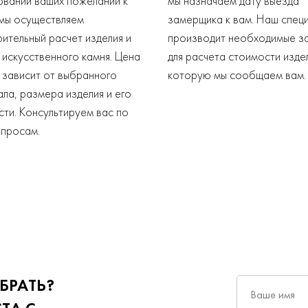
овании ваших пожеланий к
мы назначаем дату выезда
 мы осуществляем
замерщика к вам. Наш спец
ительный расчет изделия и
производит необходимые з
искусственного камня. Цена
для расчета стоимости изде
 зависит от выбранного
которую мы сообщаем вам.
ла, размера изделия и его
ти. Консультируем вас по
опросам.
БРАТЬ?
Ваше имя