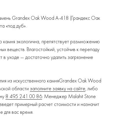
камень Grandex Oak Wood A-418 (Грандекс Оак
та «под дуб».
о камня экологична, препятствует размножению
ных веществ. Влагостойкий, устойчив к перепаду
 в уходе — достаточно удалить загрязнение
елия из искусственного камняGrandex Oak Wood
вской области
заполните заявку на сайте
, либо
ону
8 495 241 00 86
. Менеджер Malahit Stone
зведет примерный расчет стоимости и назначит
 для вас время.