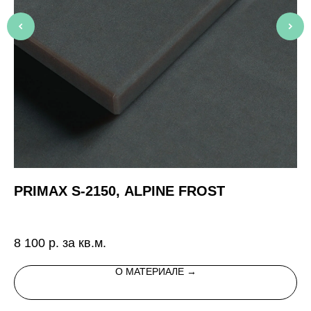
PRIMAX S-2150, ALPINE FROST
H
Ис
ме
8 100
р. за кв.м.
11
в
О МАТЕРИАЛЕ →