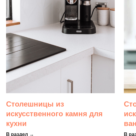
Столешницы из
Ст
искусственного камня для
ис
кухни
ва
В раздел →
В ра