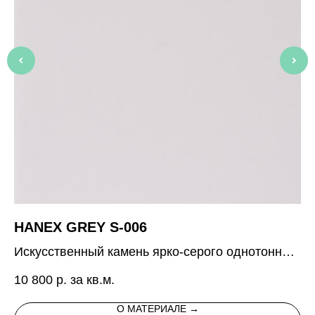
HANEX GREY S-006
H
Искусственный камень ярко-серого однотонного
Ис
цвета
с 
10 800
р. за кв.м.
19
на
О МАТЕРИАЛЕ →