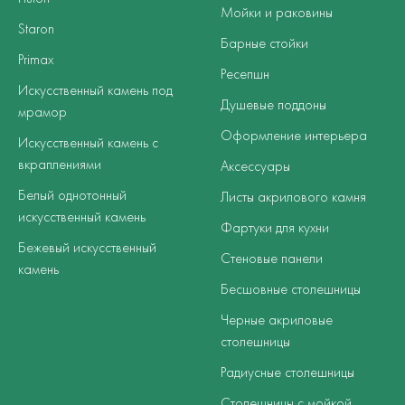
Мойки и раковины
Staron
Барные стойки
Primax
Ресепшн
Искусственный камень под
Душевые поддоны
мрамор
Оформление интерьера
Искусственный камень с
вкраплениями
Аксессуары
Белый однотонный
Листы акрилового камня
искусственный камень
Фартуки для кухни
Бежевый искусственный
Стеновые панели
камень
Бесшовные столешницы
Черные акриловые
столешницы
Радиусные столешницы
Столешницы с мойкой