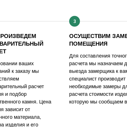
3
ПРОИЗВЕДЕМ
ОСУЩЕСТВИМ ЗАМ
ВАРИТЕЛЬНЫЙ
ПОМЕЩЕНИЯ
ЕТ
Для составления точно
новании ваших
расчета мы назначаем 
ний к заказу мы
выезда замерщика к ва
ствляем
специалист производит
арительный расчет
необходимые замеры д
ия и подбор
расчета стоимости изде
твенного камня. Цена
которую мы сообщаем в
я зависит от
нного материала,
а изделия и его