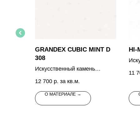
ER D-
GRANDEX CUBIC MINT D
HI-
308
Иск
 светло-
Искусственный камень
бел
11 7
светлого цвета с
сер
12 700
р. за кв.м.
ий
вкраплениями
вкр
О МАТЕРИАЛЕ →