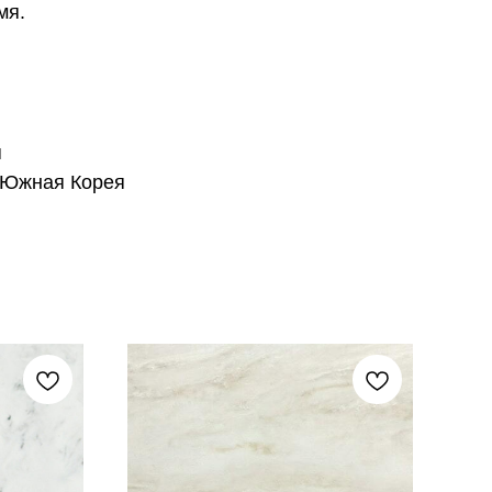
мя.
я
 Южная Корея