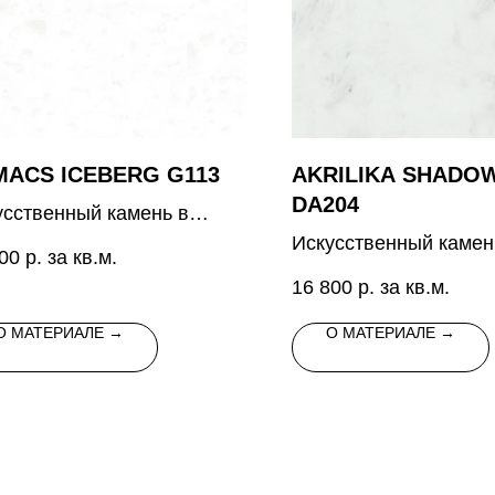
MACS ICEBERG G113
AKRILIKA SHADO
DA204
усственный камень в
ом цвете с небольшими
Искусственный камен
00
р. за кв.м.
ебристо-серыми
серого цвета с мрам
16 800
р. за кв.м.
аплениями
текстурой
О МАТЕРИАЛЕ →
О МАТЕРИАЛЕ →