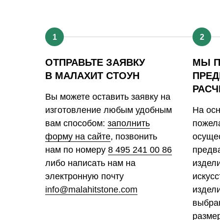
1
2
ОТПРАВЬТЕ ЗАЯВКУ
МЫ 
В МАЛАХИТ СТОУН
ПРЕД
РАСЧ
Вы можете оставить заявку на
изготовление любым удобным
На ос
вам способом:
заполнить
пожела
форму на сайте
, позвонить
осуще
нам по номеру
8 495 241 00 86
предв
либо написать нам на
издел
электронную почту
искусс
info@malahitstone.com
издели
выбра
размер