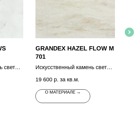
WS
GRANDEX HAZEL FLOW M
GR
701
10
ь светло-
Искусственный камень cветло-
Иск
орной
коричневого цвета, с
кра
19 600
р. за кв.м.
11 
разводами и пятнами того же
тона и белыми прожилками
О МАТЕРИАЛЕ →