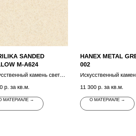
RILIKA SANDED
HANEX METAL GRE
LLOW M-A624
002
усственный камень светло-
Искусственный камен
евого цвета с мелкими
цвета с металлическ
0
р. за кв.м.
11 300
р. за кв.м.
ными и белыми
вкраплениями
аплениями
О МАТЕРИАЛЕ →
О МАТЕРИАЛЕ →