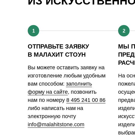
ИЗ ИСКУССТВЕНН
1
2
ОТПРАВЬТЕ ЗАЯВКУ
МЫ 
В МАЛАХИТ СТОУН
ПРЕД
РАСЧ
Вы можете оставить заявку на
изготовление любым удобным
На ос
вам способом:
заполнить
пожела
форму на сайте
, позвонить
осуще
нам по номеру
8 495 241 00 86
предв
либо написать нам на
издел
электронную почту
искусс
info@malahitstone.com
издели
выбра