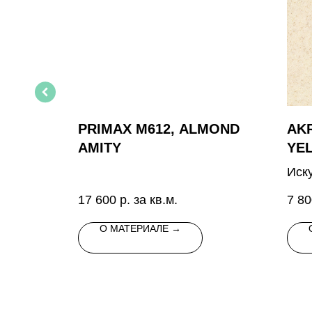
08
PRIMAX M612, ALMOND
AK
AMITY
YE
ь
го цвета
Иск
беж
17 600
р. за кв.м.
7 80
тем
вкр
О МАТЕРИАЛЕ →