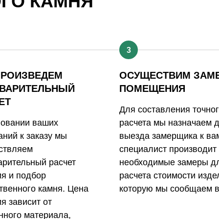
ОГО КАМНЯ
3
ПРОИЗВЕДЕМ
ОСУЩЕСТВИМ ЗАМ
ВАРИТЕЛЬНЫЙ
ПОМЕЩЕНИЯ
ЕТ
Для составления точно
новании ваших
расчета мы назначаем 
ний к заказу мы
выезда замерщика к ва
ствляем
специалист производит
арительный расчет
необходимые замеры д
ия и подбор
расчета стоимости изде
твенного камня. Цена
которую мы сообщаем в
я зависит от
нного материала,