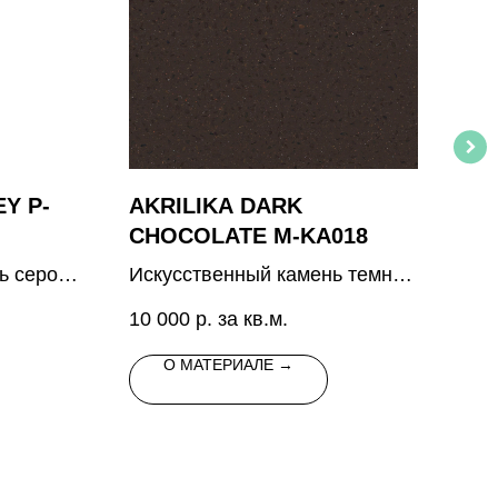
Y P-
AKRILIKA DARK
PR
CHOCOLATE M-KA018
TA
ь серого
Искусственный камень темно-
ими
коричневого цвета с крупными
10 000
р. за кв.м.
10 
прозрачными вкраплениями
О МАТЕРИАЛЕ →