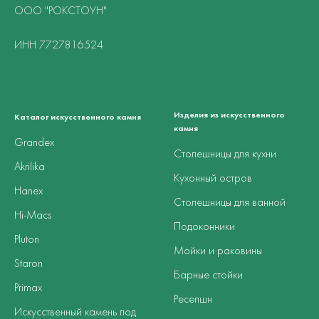
ООО "РОКСТОУН"
ИНН 7727816524
Изделия из искусственного
Каталог искусственного камня
камня
Grandex
Столешницы для кухни
Akrilika
Кухонный остров
Hanex
Столешницы для ванной
Hi-Macs
Подоконники
Pluton
Мойки и раковины
Staron
Барные стойки
Primax
Ресепшн
Искусственный камень под