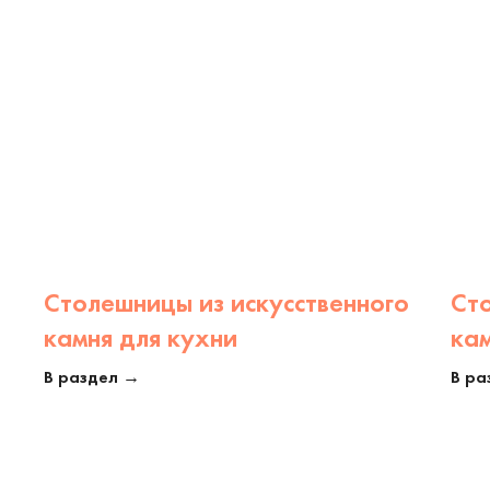
Столешницы из искусственного
Ст
камня для кухни
кам
В раздел →
В ра